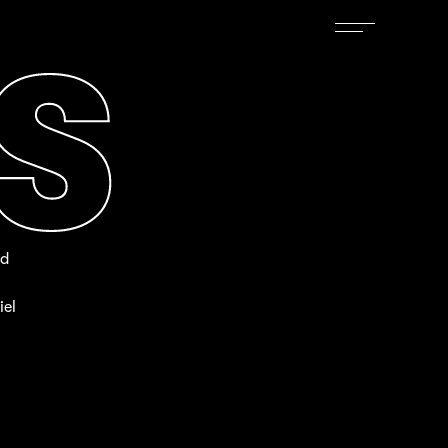
S
nd
iel